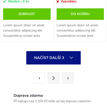
Skladem
>5 ks
Vyprodáno
ZOBRAZIT
DO KOŠÍKU
Lorem ipsum dolor sit amet,
Lorem ipsum dolor sit amet,
consectetur adipiscing elit.
consectetur adipiscing elit.
Suspendisse ornare ante
Suspendisse ornare ante
scelerisque elit vestibulum,
scelerisque elit vestibulum,
euismod porttitor quam
euismod porttitor quam
hendrerit. Maecenas rhoncus
hendrerit. Maecenas rhoncus
O
enim leo, eget...
enim leo, eget...
NAČÍST DALŠÍ 3
v
l
S
1
2
t
á
r
d
á
Doprava zdarma
a
n
Při nákupu nad 1 500 Kč máte od nás dopravu zadarmo.