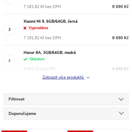
7 181,82 Kč bez DPH
8 690 Kč
Xiaomi Mi 9, 6GB/64GB, černá
Vyprodáno
7 181,82 Kč bez DPH
8 690 Kč
Honor 8A, 3GB/64GB, modrá
Skladem
9 990 Kč bez DPH
9 990 Kč
Zobrazit více produktů
Filtrovat
Ř
Doporučujeme
a
Nejlevnější