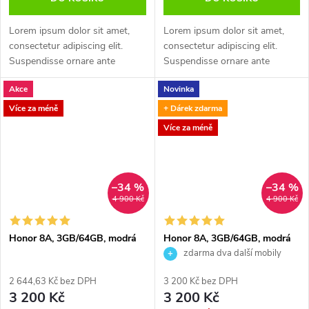
Lorem ipsum dolor sit amet,
Lorem ipsum dolor sit amet,
consectetur adipiscing elit.
consectetur adipiscing elit.
Suspendisse ornare ante
Suspendisse ornare ante
scelerisque elit vestibulum,
scelerisque elit vestibulum,
Akce
Novinka
euismod porttitor quam
euismod porttitor quam
hendrerit. Maecenas rhoncus
hendrerit. Maecenas rhoncus
Více za méně
+ Dárek zdarma
enim leo, eget...
enim leo, eget...
Více za méně
–34 %
–34 %
4 900 Kč
4 900 Kč
Honor 8A, 3GB/64GB, modrá
Honor 8A, 3GB/64GB, modrá
zdarma dva další mobily
2 644,63 Kč bez DPH
3 200 Kč bez DPH
3 200 Kč
3 200 Kč