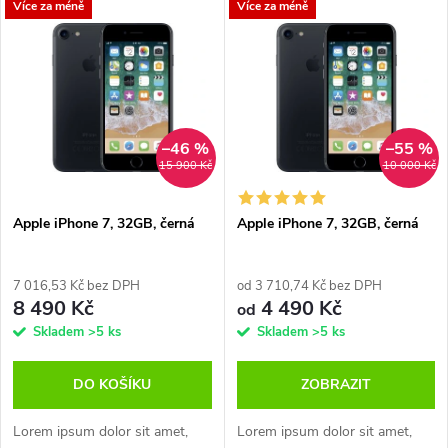
V
Více za méně
Více za méně
Nejdražší
z
ý
Nejprodávanější
e
p
Abecedně
n
i
–46 %
–55 %
15 900 Kč
10 000 Kč
í
s
p
Apple iPhone 7, 32GB, černá
Apple iPhone 7, 32GB, černá
p
r
7 016,53 Kč bez DPH
od 3 710,74 Kč bez DPH
r
8 490 Kč
4 490 Kč
od
o
Skladem
>5 ks
Skladem
>5 ks
o
d
DO KOŠÍKU
ZOBRAZIT
d
u
Lorem ipsum dolor sit amet,
Lorem ipsum dolor sit amet,