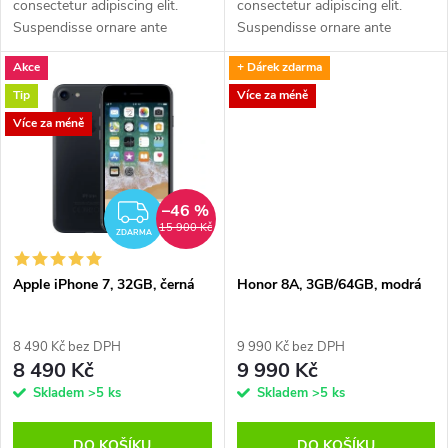
u
consectetur adipiscing elit.
consectetur adipiscing elit.
k
Suspendisse ornare ante
Suspendisse ornare ante
k
scelerisque elit vestibulum,
scelerisque elit vestibulum,
Akce
+ Dárek zdarma
euismod porttitor quam
euismod porttitor quam
t
hendrerit. Maecenas rhoncus
hendrerit. Maecenas rhoncus
Tip
Více za méně
t
enim leo, eget...
enim leo, eget...
Více za méně
ů
ů
–46 %
ZDARMA
15 900 Kč
ZDARMA
Apple iPhone 7, 32GB, černá
Honor 8A, 3GB/64GB, modrá
8 490 Kč bez DPH
9 990 Kč bez DPH
8 490 Kč
9 990 Kč
Skladem
>5 ks
Skladem
>5 ks
DO KOŠÍKU
DO KOŠÍKU