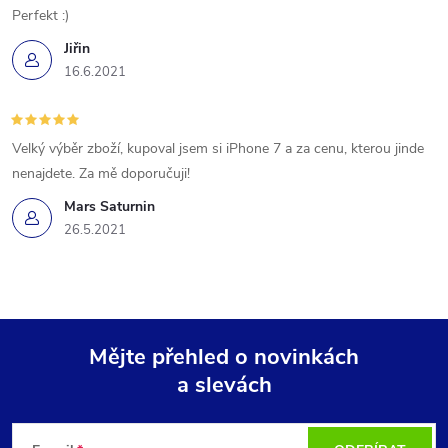
s
Perfekt :)
u
Jiřin
16.6.2021
Velký výběr zboží, kupoval jsem si iPhone 7 a za cenu, kterou jinde
nenajdete. Za mě doporučuji!
Mars Saturnin
26.5.2021
Mějte přehled o novinkách
a slevách
Z