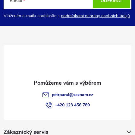
á
E-mail
ODEBÍRAT
p
Vložením e-mailu souhlasíte s
podmínkami ochrany osobních údajů
a
t
í
petrparal
@
seznam.cz
+420 123 456 789
Zákaznický servis