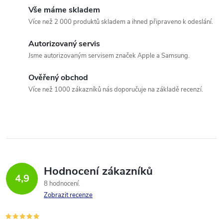
k
c
Vše máme skladem
o
Více než 2 000 produktů skladem a ihned připraveno k odeslání.
í
v
á
Autorizovaný servis
p
Jsme autorizovaným servisem značek Apple a Samsung.
n
r
í
Ověřený obchod
v
Více než 1000 zákazníků nás doporučuje na základě recenzí.
k
y
v
ý
Hodnocení zákazníků
4,9
8 hodnocení
p
Zobrazit recenze
i