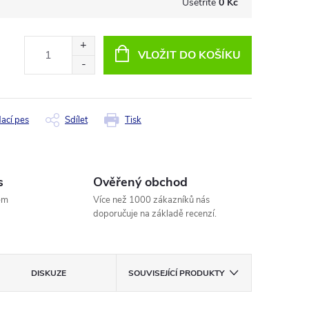
Ušetříte
0 Kč
VLOŽIT DO KOŠÍKU
dací pes
Sdílet
Tisk
s
Ověřený obchod
em
Více než 1000 zákazníků nás
doporučuje na základě recenzí.
DISKUZE
SOUVISEJÍCÍ PRODUKTY