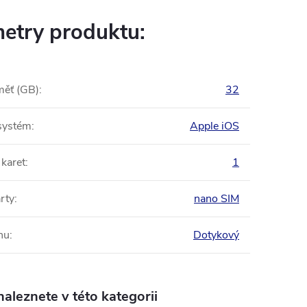
etry produktu:
měť (GB)
:
32
systém
:
Apple iOS
 karet
:
1
rty
:
nano SIM
nu
:
Dotykový
aleznete v této kategorii