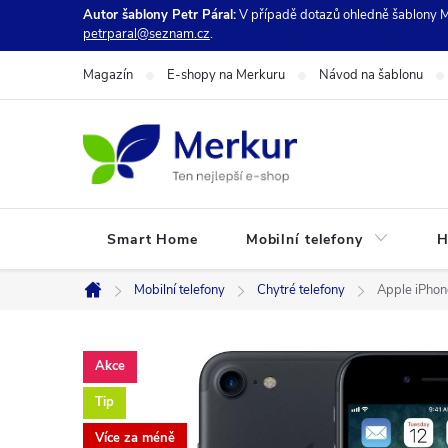
Přejít
Autor šablony Petr Páral:
V případě dotazů ohledně šablony M
petrparal@seznam.cz
.
na
obsah
Magazín
E-shopy na Merkuru
Návod na šablonu
Smart Home
Mobilní telefony
H
Mobilní telefony
Chytré telefony
Apple iPhon
Domů
Akce
Tip
Více za méně