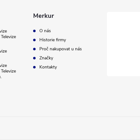
Merkur
O nás
vize
Televize
Historie firmy
Proč nakupovat u nás
vize
Značky
vize
Kontakty
Televize
.