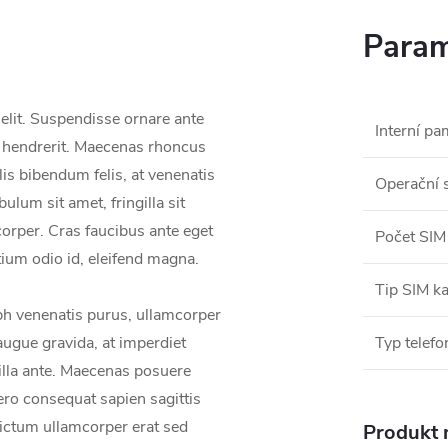
Param
elit. Suspendisse ornare ante
Interní pa
m hendrerit. Maecenas rhoncus
lis bibendum felis, at venenatis
Operační 
bulum sit amet, fringilla sit
orper. Cras faucibus ante eget
Počet SIM
tium odio id, eleifend magna.
Tip SIM ka
bh venenatis purus, ullamcorper
augue gravida, at imperdiet
Typ telefo
gilla ante. Maecenas posuere
ero consequat sapien sagittis
s dictum ullamcorper erat sed
Produkt n