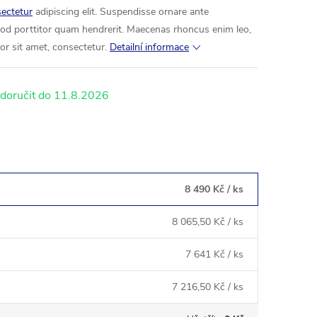
ectetur
adipiscing elit. Suspendisse ornare ante
smod porttitor quam hendrerit. Maecenas rhoncus enim leo,
lor sit amet, consectetur.
Detailní informace
11.8.2026
8 490 Kč
/ ks
8 065,50 Kč
/ ks
7 641 Kč
/ ks
7 216,50 Kč
/ ks