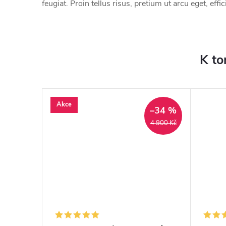
feugiat. Proin tellus risus, pretium ut arcu eget, ef
K to
Akce
–34 %
–34 %
4 900 Kč
4 900 Kč