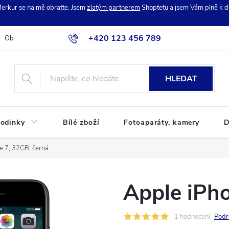
erkur se na mě obraťte. Jsem
zlatým partnerem
Shoptetu a jsem Vám plně k di
+420 123 456 789
Obchodní podmínky
Podmínky ochrany osobních údajů
Reklamac
HLEDAT
odinky
Bílé zboží
Fotoaparáty, kamery
D
e 7, 32GB, černá
Apple iPho
1 hodnocení
Podr