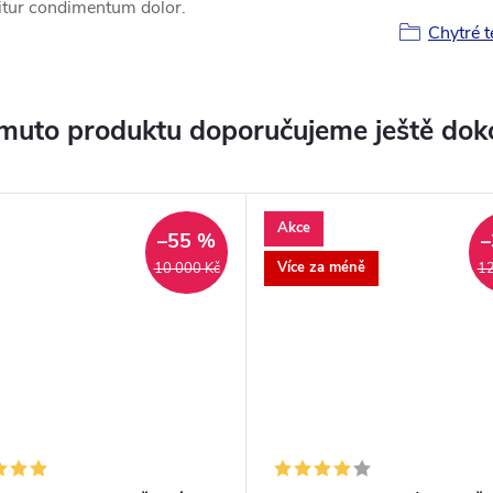
ficitur condimentum dolor.
Chytré t
muto produktu doporučujeme ještě dok
Akce
–55 %
–
Více za méně
10 000 Kč
12