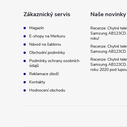
p
a
Zákaznický servis
Naše novinky
t
Magazín
Recenze: Chytré tele
Samsung AB123CD. 
E-shopy na Merkuru
roku!
í
Návod na šablonu
Recenze: Chytré tele
Samsung AB123CD
Obchodní podmínky
Recenze: Chytré tele
Podmínky ochrany osobních
Samsung AB123CD. 
údajů
roku 2020 pod lupou
Reklamace zboží
Kontakty
Hodnocení obchodu