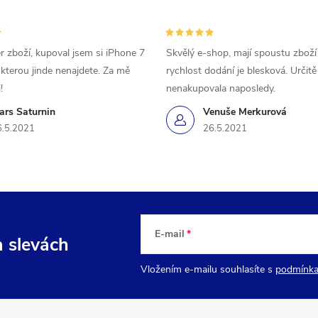
r zboží, kupoval jsem si iPhone 7
Skvělý e-shop, mají spoustu zboží
 kterou jinde nenajdete. Za mě
rychlost dodání je blesková. Určit
!
nenakupovala naposledy.
ars Saturnin
Venuše Merkurová
6.5.2021
26.5.2021
E-mail
a slevách
Vložením e-mailu souhlasíte s
podmínka