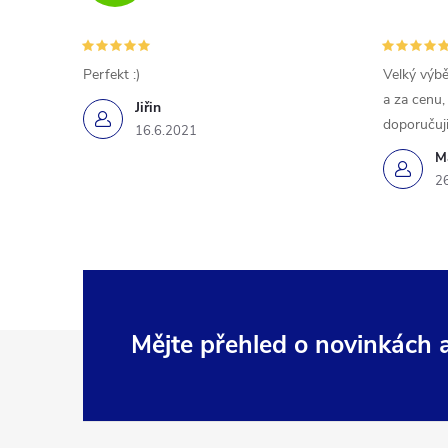
Perfekt :)
Velký výbě
a za cenu,
Jiřin
doporučuji
16.6.2021
M
2
Z
Mějte přehled o novinkách
á