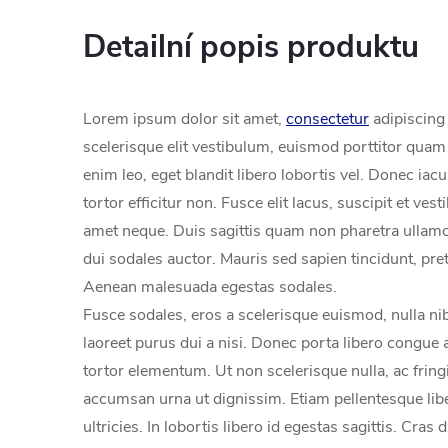
Detailní popis produktu
Lorem ipsum dolor sit amet,
consectetur
adipiscing 
scelerisque elit vestibulum, euismod porttitor qua
enim leo, eget blandit libero lobortis vel. Donec iacu
tortor efficitur non. Fusce elit lacus, suscipit et vesti
amet neque. Duis sagittis quam non pharetra ullamc
dui sodales auctor. Mauris sed sapien tincidunt, pre
Aenean malesuada egestas sodales.
Fusce sodales, eros a scelerisque euismod, nulla ni
laoreet purus dui a nisi. Donec porta libero congue 
tortor elementum. Ut non scelerisque nulla, ac frin
accumsan urna ut dignissim. Etiam pellentesque lib
ultricies. In lobortis libero id egestas sagittis. Cra