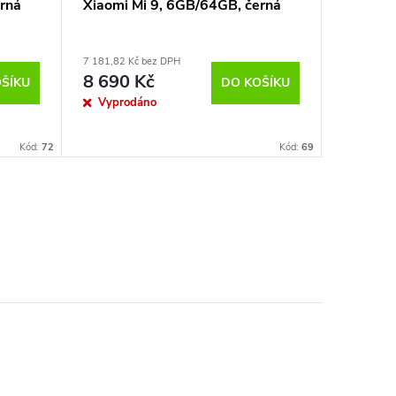
rná
Xiaomi Mi 9, 6GB/64GB, černá
Xiaomi 
7 181,82 Kč bez DPH
7 181,82 K
8 690 Kč
8 690
ŠÍKU
DO KOŠÍKU
Vyprodáno
Vypro
Kód:
72
Kód:
69