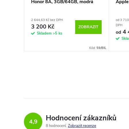
odrá
Honor 8A, 3GB/64GB, modrá
Apple
2 644,63 Kč bez DPH
od 3 710
3 200 Kč
DPH
KOŠÍKU
ZOBRAZIT
4 
od
Skladem
>5 ks
Skl
Kód:
44
Kód:
59/BIL
Hodnocení zákazníků
4,9
8 hodnocení
Zobrazit recenze