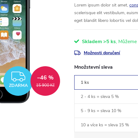
Lorem ipsum dolor sit amet,
cons
scelerisque elit vestibulum, eui
eget blandit libero lobortis vel do
Skladem
>5 ks
Možnosti doručení
Množstevní sleva
ZDARMA
–46 %
1 ks
ZDARMA
15 900 Kč
2 - 4 ks = sleva 5 %
5 - 9 ks = sleva 10 %
10 a více ks = sleva 15 %