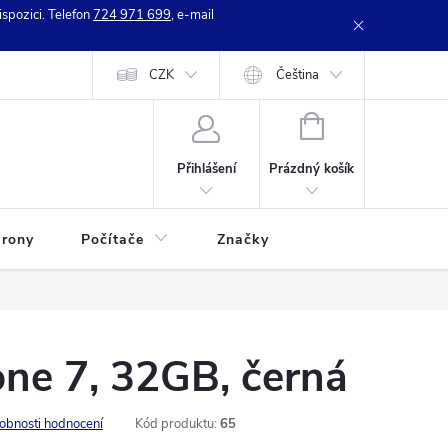
spozici. Telefon
724 971 699
, e-mail
e zboží
Kontakty
CZK
Hodnocení obchodu
Čeština
NÁKUPNÍ
KOŠÍK
Prázdný košík
Přihlášení
rony
Počítače
Značky
ne 7, 32GB, černá
obnosti hodnocení
Kód produktu:
65