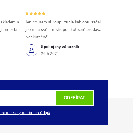
 skladem a
Jen co jsem si koupil tuhle šablonu, začal
ě jsme zde
jsem na svém e-shopu skutečně prodávat.
Neskutečné!
Spokojený zákazník
26.5.2021
ODEBÍRAT
mi ochrany osobních údajů