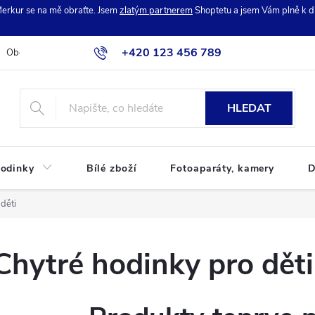
erkur se na mě obraťte. Jsem
zlatým partnerem
Shoptetu a jsem Vám plně k di
+420 123 456 789
Obchodní podmínky
Podmínky ochrany osobních údajů
Reklamac
HLEDAT
odinky
Bílé zboží
Fotoaparáty, kamery
D
děti
Chytré hodinky pro děti