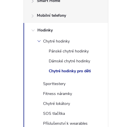
Smart Home
s
Mobilní telefony
t
Hodinky
r
Chytré hodinky
a
Pánské chytré hodinky
n
Dámské chytré hodinky
Chytré hodinky pro děti
n
Sporttestery
í
Fitness náramky
p
Chytré lokátory
SOS tlačítka
a
Příslušenství k wearables