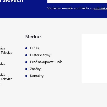
a slevách
Vložením e-mailu souhlasíte s
podmínka
Merkur
O nás
vize
Televize
Historie firmy
Proč nakupovat u nás
vize
Značky
vize
Kontakty
Televize
.