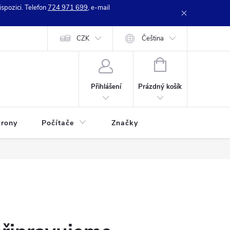
spozici. Telefon
724 971 699
, e-mail
e zboží
Kontakty
CZK
Hodnocení obchodu
Čeština
NÁKUPNÍ
KOŠÍK
Prázdný košík
Přihlášení
rony
Počítače
Značky