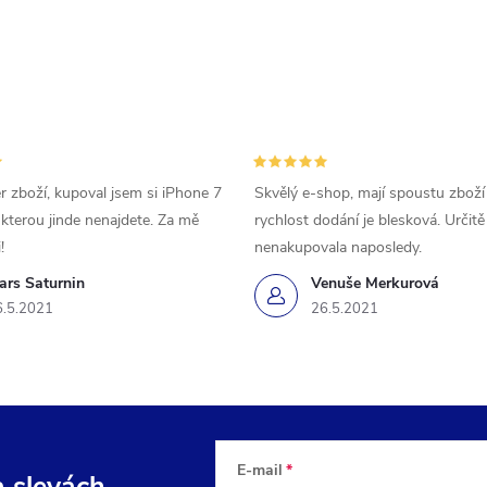
r zboží, kupoval jsem si iPhone 7
Skvělý e-shop, mají spoustu zboží
 kterou jinde nenajdete. Za mě
rychlost dodání je blesková. Určit
!
nenakupovala naposledy.
ars Saturnin
Venuše Merkurová
6.5.2021
26.5.2021
E-mail