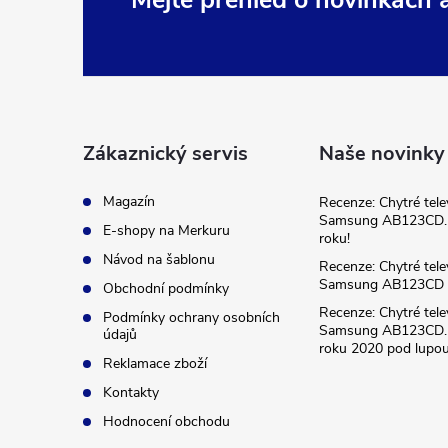
Z
Mějte přehled o novinkách
á
p
a
Zákaznický servis
Naše novinky
t
Magazín
Recenze: Chytré tele
Samsung AB123CD. 
E-shopy na Merkuru
roku!
í
Návod na šablonu
Recenze: Chytré tele
Samsung AB123CD
Obchodní podmínky
Recenze: Chytré tele
Podmínky ochrany osobních
Samsung AB123CD. 
údajů
roku 2020 pod lupou
Reklamace zboží
Kontakty
Hodnocení obchodu