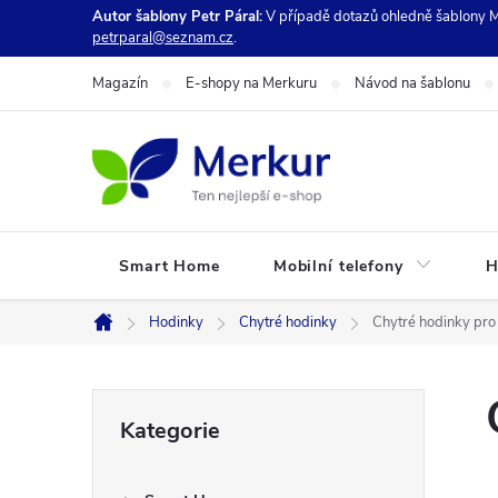
Přejít
Autor šablony Petr Páral:
V případě dotazů ohledně šablony M
petrparal@seznam.cz
.
na
obsah
Magazín
E-shopy na Merkuru
Návod na šablonu
Smart Home
Mobilní telefony
H
Hodinky
Chytré hodinky
Chytré hodinky pro 
Domů
P
Přeskočit
Kategorie
kategorie
o