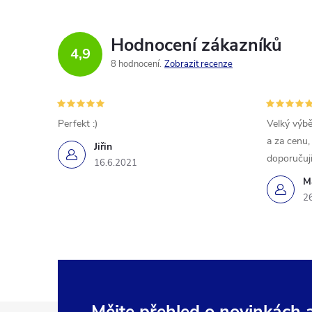
Hodnocení zákazníků
4,9
8 hodnocení
Zobrazit recenze
Perfekt :)
Velký výbě
a za cenu,
Jiřin
doporučuji
16.6.2021
M
2