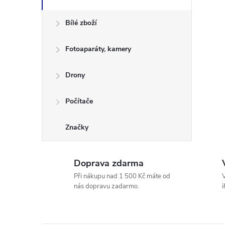
n
Bílé zboží
e
Fotoaparáty, kamery
l
Drony
Počítače
Značky
Doprava zdarma
Při nákupu nad 1 500 Kč máte od
V
nás dopravu zadarmo.
i