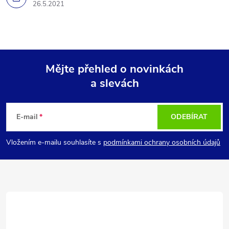
26.5.2021
Mějte přehled o novinkách
a slevách
Z
á
E-mail
ODEBÍRAT
p
Vložením e-mailu souhlasíte s
podmínkami ochrany osobních údajů
a
t
í