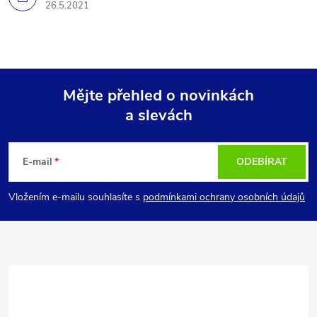
26.5.2021
Mějte přehled o novinkách
a slevách
Z
á
E-mail
ODEBÍRAT
p
Vložením e-mailu souhlasíte s
podmínkami ochrany osobních údajů
a
t
í