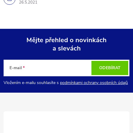
26.5.2021
Mějte přehled o novinkách
a slevách
Z
á
E-mail
ODEBÍRAT
p
Vložením e-mailu souhlasíte s
podmínkami ochrany osobních údajů
a
t
í