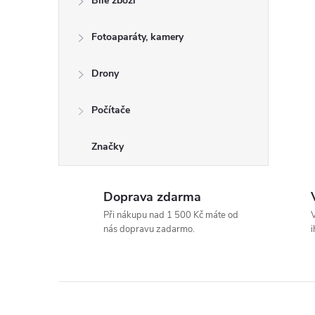
Bílé zboží
n
Fotoaparáty, kamery
e
Drony
l
Počítače
Značky
Doprava zdarma
Při nákupu nad 1 500 Kč máte od
V
nás dopravu zadarmo.
i