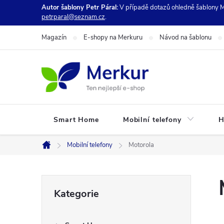
Přejít
Autor šablony Petr Páral:
V případě dotazů ohledně šablony M
petrparal@seznam.cz
.
na
obsah
Magazín
E-shopy na Merkuru
Návod na šablonu
Smart Home
Mobilní telefony
H
Mobilní telefony
Motorola
Domů
P
Přeskočit
Kategorie
kategorie
o