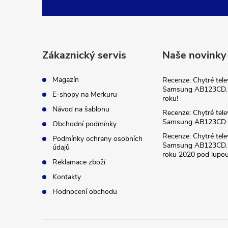
á
p
a
Zákaznický servis
Naše novinky
t
Magazín
Recenze: Chytré tele
Samsung AB123CD. 
E-shopy na Merkuru
roku!
í
Návod na šablonu
Recenze: Chytré tele
Samsung AB123CD
Obchodní podmínky
Recenze: Chytré tele
Podmínky ochrany osobních
Samsung AB123CD. 
údajů
roku 2020 pod lupou
Reklamace zboží
Kontakty
Hodnocení obchodu