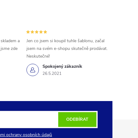
 skladem a
Jen co jsem si koupil tuhle šablonu, začal
ě jsme zde
jsem na svém e-shopu skutečně prodávat.
Neskutečné!
Spokojený zákazník
26.5.2021
ODEBÍRAT
mi ochrany osobních údajů