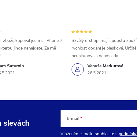
r zboží, kupoval jsem si iPhone 7
Skvělý e-shop, mají spoustu zboží
 kterou jinde nenajdete. Za mě
rychlost dodání je blesková. Určit
!
nenakupovala naposledy.
ars Saturnin
Venuše Merkurová
6.5.2021
26.5.2021
E-mail
a slevách
Vložením e-mailu souhlasíte s
podmínka