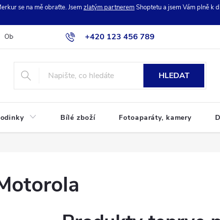
erkur se na mě obraťte. Jsem
zlatým partnerem
Shoptetu a jsem Vám plně k di
+420 123 456 789
Obchodní podmínky
Podmínky ochrany osobních údajů
Reklamac
HLEDAT
odinky
Bílé zboží
Fotoaparáty, kamery
D
Motorola