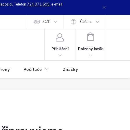
spozici. Telefon
724 971 699
, e-mail
e zboží
Kontakty
CZK
Hodnocení obchodu
Čeština
NÁKUPNÍ
KOŠÍK
Prázdný košík
Přihlášení
rony
Počítače
Značky