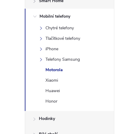
Smart Home
s
Mobilní telefony
t
Chytré telefony
r
Tlačítkové telefony
a
iPhone
Telefony Samsung
n
Motorola
n
Xiaomi
Huawei
í
Honor
p
Hodinky
a