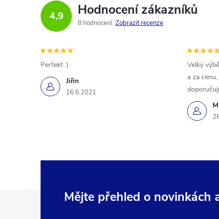
Hodnocení zákazníků
4,9
8 hodnocení
Zobrazit recenze
Perfekt :)
Velký výbě
a za cenu,
Jiřin
doporučuji
16.6.2021
M
2
Z
Mějte přehled o novinkách