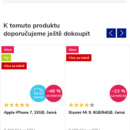
K tomuto produktu
doporučujeme ještě dokoupit
Akce
Akce
Tip
Více za méně
Více za méně
–46 %
–33 %
ZDARMA
15 900 Kč
12 990 Kč
ZDARMA
Apple iPhone 7, 32GB, černá
Xiaomi Mi 9, 6GB/64GB, černá