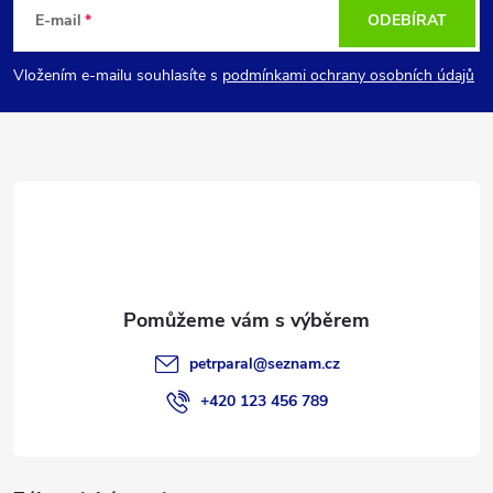
á
E-mail
ODEBÍRAT
p
Vložením e-mailu souhlasíte s
podmínkami ochrany osobních údajů
a
t
í
petrparal
@
seznam.cz
+420 123 456 789