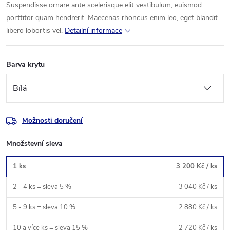
Suspendisse ornare ante scelerisque elit vestibulum, euismod
porttitor quam hendrerit. Maecenas rhoncus enim leo, eget blandit
libero lobortis vel.
Detailní informace
Barva krytu
Možnosti doručení
Množstevní sleva
1 ks
3 200 Kč
/ ks
2 - 4 ks = sleva 5 %
3 040 Kč
/ ks
5 - 9 ks = sleva 10 %
2 880 Kč
/ ks
10 a více ks = sleva 15 %
2 720 Kč
/ ks