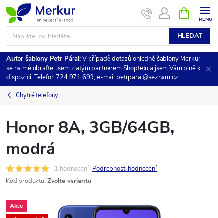
Přejít
NÁKUPNÍ
KOŠÍK
na
obsah
HLEDAT
Autor šablony Petr Páral:
V případě dotazů ohledně šablony Merkur
se na mě obraťte. Jsem
zlatým partnerem
Shoptetu a jsem Vám plně k
dispozici. Telefon
724 971 699
, e-mail
petrparal@seznam.cz
.
Chytré telefony
Honor 8A, 3GB/64GB,
modrá
1 hodnocení
Podrobnosti hodnocení
Kód produktu:
Zvolte variantu
Akce