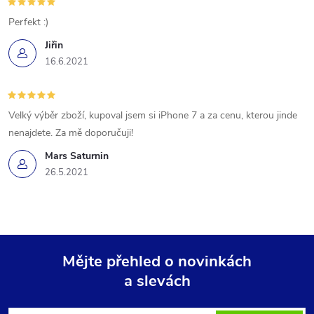
Perfekt :)
Jiřin
16.6.2021
Velký výběr zboží, kupoval jsem si iPhone 7 a za cenu, kterou jinde
nenajdete. Za mě doporučuji!
Mars Saturnin
26.5.2021
Mějte přehled o novinkách
a slevách
Z