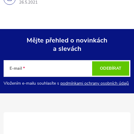
26.5.2021
Mějte přehled o novinkách
a slevách
Z
á
E-mail
ODEBÍRAT
p
Vložením e-mailu souhlasíte s
podmínkami ochrany osobních údajů
a
t
í