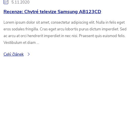
5.11.2020
Recenze: Chytré televize Samsung AB123CD
Lorem ipsum dolor sit amet, consectetur adipiscing elit. Nulla in felis eget
eros sodales fringilla. Cras eget arcu lobortis purus dictum imperdiet. Sed
ac arcu at orci hendrerit imperdiet in nec nisi. Praesent quis euismod felis.
Vestibulum et diam ...
Celý článek