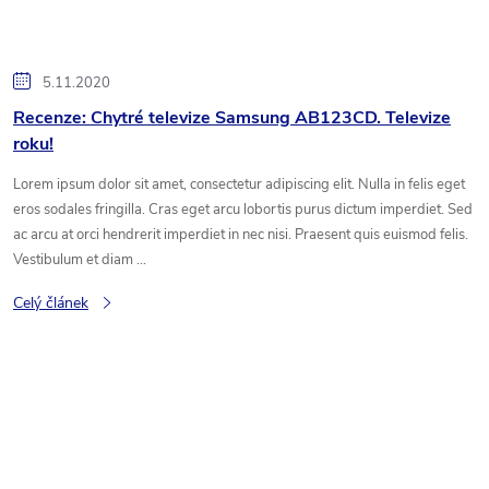
5.11.2020
Recenze: Chytré televize Samsung AB123CD. Televize
roku!
Lorem ipsum dolor sit amet, consectetur adipiscing elit. Nulla in felis eget
eros sodales fringilla. Cras eget arcu lobortis purus dictum imperdiet. Sed
ac arcu at orci hendrerit imperdiet in nec nisi. Praesent quis euismod felis.
Vestibulum et diam ...
Celý článek