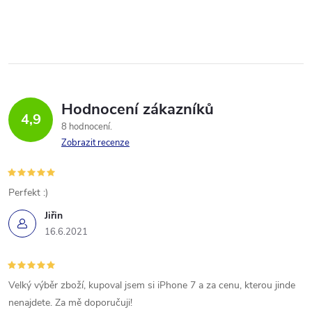
O
v
l
á
Hodnocení zákazníků
d
4,9
8 hodnocení
a
Zobrazit recenze
c
í
Perfekt :)
Jiřin
p
16.6.2021
r
v
Velký výběr zboží, kupoval jsem si iPhone 7 a za cenu, kterou jinde
k
nenajdete. Za mě doporučuji!