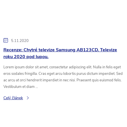
5.11.2020
Recenze: Chytré televize Samsung AB123CD. Televize
roku 2020 pod lupou.
Lorem ipsum dolor sit amet, consectetur adipiscing elit. Nulla in felis eget
eros sodales fringilla. Cras eget arcu lobortis purus dictum imperdiet. Sed
ac arcu at orci hendrerit imperdiet in nec nisi. Praesent quis euismod felis.
Vestibulum et diam ...
Celý článek