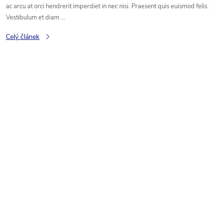
ac arcu at orci hendrerit imperdiet in nec nisi. Praesent quis euismod felis.
Vestibulum et diam ...
Celý článek