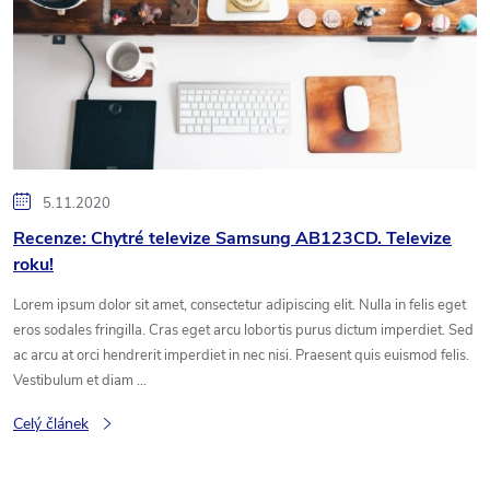
i
s
č
l
5.11.2020
Recenze: Chytré televize Samsung AB123CD. Televize
á
roku!
n
Lorem ipsum dolor sit amet, consectetur adipiscing elit. Nulla in felis eget
eros sodales fringilla. Cras eget arcu lobortis purus dictum imperdiet. Sed
k
ac arcu at orci hendrerit imperdiet in nec nisi. Praesent quis euismod felis.
Vestibulum et diam ...
ů
Celý článek