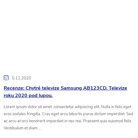
5.11.2020
Recenze: Chytré televize Samsung AB123CD. Televize
roku 2020 pod lupou.
Lorem ipsum dolor sit amet, consectetur adipiscing elit. Nulla in felis eget
eros sodales fringilla. Cras eget arcu lobortis purus dictum imperdiet. Sed
ac arcu at orci hendrerit imperdiet in nec nisi. Praesent quis euismod felis.
Vestibulum et diam ...