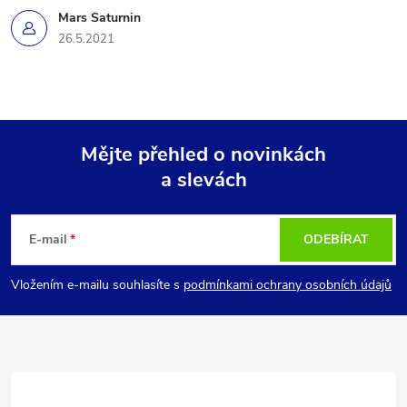
Mars Saturnin
y
26.5.2021
v
ý
p
Mějte přehled o novinkách
i
a slevách
Z
s
á
E-mail
ODEBÍRAT
u
p
Vložením e-mailu souhlasíte s
podmínkami ochrany osobních údajů
a
t