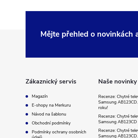
Z
Mějte přehled o novinkách
á
p
a
Zákaznický servis
Naše novinky
t
Magazín
Recenze: Chytré tele
Samsung AB123CD. 
E-shopy na Merkuru
roku!
í
Návod na šablonu
Recenze: Chytré tele
Samsung AB123CD
Obchodní podmínky
Recenze: Chytré tele
Podmínky ochrany osobních
Samsung AB123CD. 
údajů