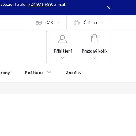
spozici. Telefon
724 971 699
, e-mail
e zboží
Kontakty
CZK
Hodnocení obchodu
Čeština
NÁKUPNÍ
KOŠÍK
Prázdný košík
Přihlášení
rony
Počítače
Značky