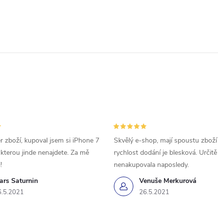
r zboží, kupoval jsem si iPhone 7
Skvělý e-shop, mají spoustu zboží
 kterou jinde nenajdete. Za mě
rychlost dodání je blesková. Určit
!
nenakupovala naposledy.
ars Saturnin
Venuše Merkurová
6.5.2021
26.5.2021