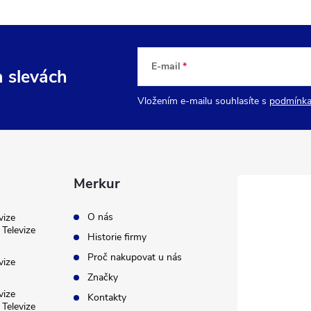
E-mail
a slevách
Vložením e-mailu souhlasíte s
podmínka
Merkur
O nás
vize
Televize
Historie firmy
Proč nakupovat u nás
vize
Značky
vize
Kontakty
Televize