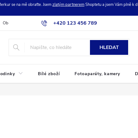
erkur se na mě obraťte. Jsem
zlatým partnerem
Shoptetu a jsem Vám plně k di
+420 123 456 789
Obchodní podmínky
Podmínky ochrany osobních údajů
Reklamac
HLEDAT
odinky
Bílé zboží
Fotoaparáty, kamery
D