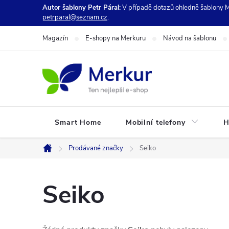
Přejít
Autor šablony Petr Páral:
V případě dotazů ohledně šablony M
petrparal@seznam.cz
.
na
obsah
Magazín
E-shopy na Merkuru
Návod na šablonu
Smart Home
Mobilní telefony
H
Prodávané značky
Seiko
Domů
Seiko