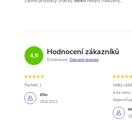
Žádné produkty značky
Seiko
nebyly nalezeny...
Hodnocení zákazníků
4,9
8 hodnocení
Zobrazit recenze
Perfekt :)
Velký výbě
a za cenu,
Jiřin
doporučuji
16.6.2021
M
2