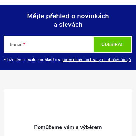
Mějte přehled o novinkách
a slevách
Z
á
E-mail
ODEBÍRAT
p
Vložením e-mailu souhlasíte s
podmínkami ochrany osobních údajů
a
t
í