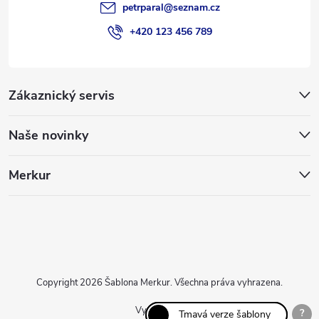
petrparal
@
seznam.cz
+420 123 456 789
Zákaznický servis
Naše novinky
Merkur
Copyright 2026
Šablona Merkur
. Všechna práva vyhrazena.
Vytvořil Shoptet
?
Světlá verze šablony
Tmavá verze šablony