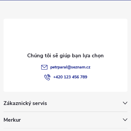
n
t
r
a
petrparal
@
seznam.cz
n
+420 123 456 789
g
Zákaznický servis
Merkur