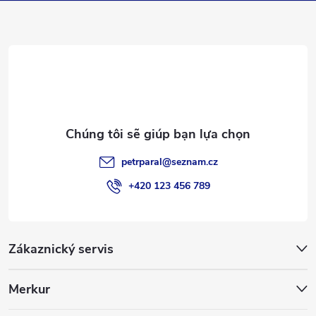
n
t
r
a
petrparal
@
seznam.cz
n
+420 123 456 789
g
Zákaznický servis
Merkur