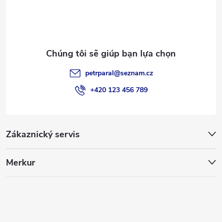
t
r
a
petrparal
@
seznam.cz
n
+420 123 456 789
g
Zákaznický servis
Merkur