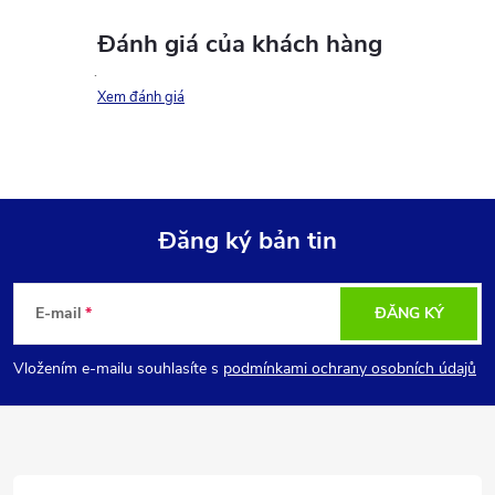
Đánh giá của khách hàng
Xem đánh giá
Đăng ký bản tin
C
E-mail
ĐĂNG KÝ
h
Vložením e-mailu souhlasíte s
podmínkami ochrany osobních údajů
â
n