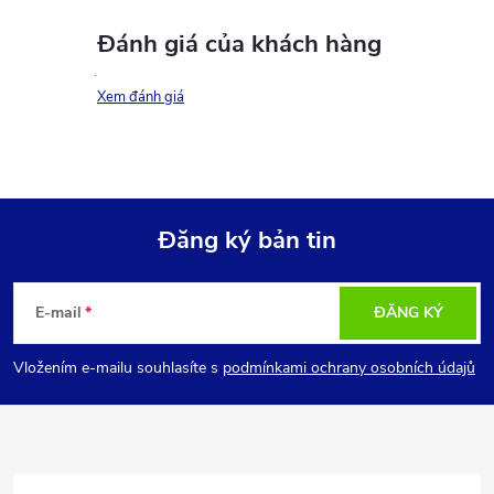
Đánh giá của khách hàng
Xem đánh giá
Đăng ký bản tin
C
E-mail
ĐĂNG KÝ
h
Vložením e-mailu souhlasíte s
podmínkami ochrany osobních údajů
â
n