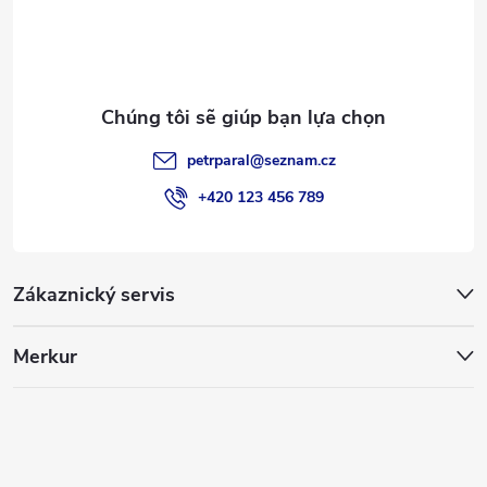
t
r
a
petrparal
@
seznam.cz
n
+420 123 456 789
g
Zákaznický servis
Merkur