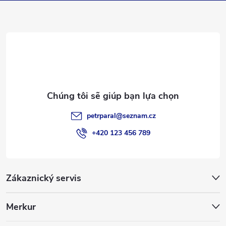
n
t
r
a
petrparal
@
seznam.cz
n
+420 123 456 789
g
Zákaznický servis
Merkur