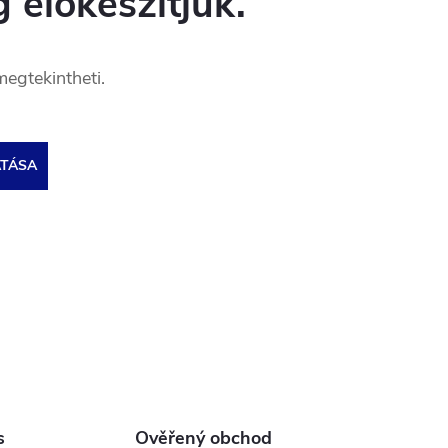
 előkészítjük.
megtekintheti.
ATÁSA
s
Ověřený obchod