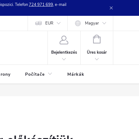
spozici. Telefon
724 971 699
, e-mail
e zboží
Kontakty
EUR
Webáruház értékelése
Magyar
KOSÁR
Üres kosár
Bejelentkezés
rony
Počítače
Márkák