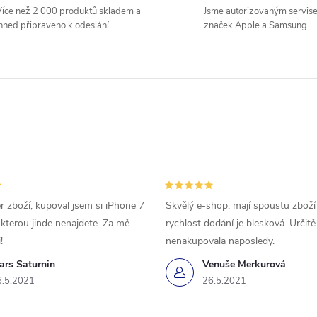
íce než 2 000 produktů skladem a
Jsme autorizovaným servis
hned připraveno k odeslání.
značek Apple a Samsung.
r zboží, kupoval jsem si iPhone 7
Skvělý e-shop, mají spoustu zboží
 kterou jinde nenajdete. Za mě
rychlost dodání je blesková. Určit
!
nenakupovala naposledy.
ars Saturnin
Venuše Merkurová
6.5.2021
26.5.2021