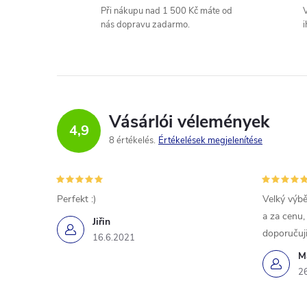
l
Při nákupu nad 1 500 Kč máte od
V
nás dopravu zadarmo.
i
Vásárlói vélemények
4,9
8 értékelés
Értékelések megjelenítése
Perfekt :)
Velký výbě
a za cenu,
Jiřin
doporučuji
16.6.2021
M
2