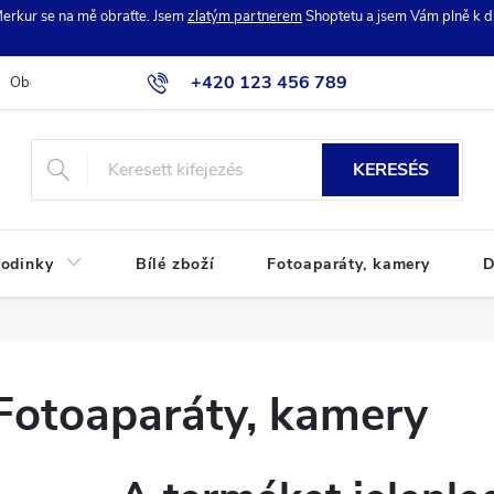
erkur se na mě obraťte. Jsem
zlatým partnerem
Shoptetu a jsem Vám plně k di
+420 123 456 789
Obchodní podmínky
Podmínky ochrany osobních údajů
Reklamac
KERESÉS
odinky
Bílé zboží
Fotoaparáty, kamery
D
Fotoaparáty, kamery