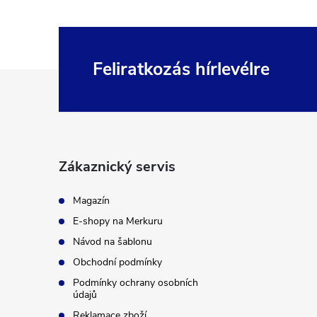
Feliratkozás hírlevélre
L
á
b
Zákaznický servis
l
Magazín
é
E-shopy na Merkuru
Návod na šablonu
c
Obchodní podmínky
Podmínky ochrany osobních
údajů
Reklamace zboží