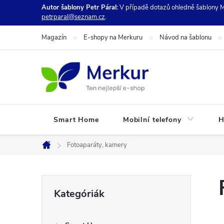
Ugrás
Autor šablony Petr Páral:
V případě dotazů ohledně šablony M
petrparal@seznam.cz
.
a
fő
Magazín
E-shopy na Merkuru
Návod na šablonu
tartalomhoz
Smart Home
Mobilní telefony
H
Fotoaparáty, kamery
Kezdőlap
O
Kategóriák
Kategóriák
átugrása
l