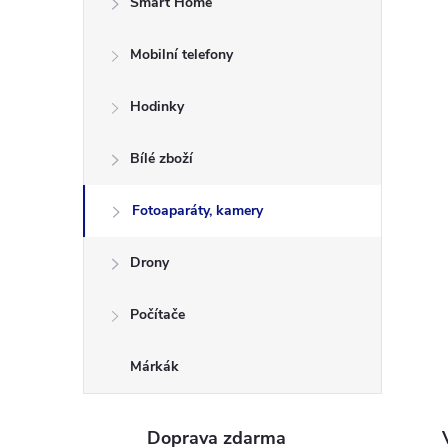
Smart Home
d
Mobilní telefony
a
Hodinky
l
s
Bílé zboží
ó
Fotoaparáty, kamery
p
Drony
a
Počítače
n
Márkák
e
Doprava zdarma