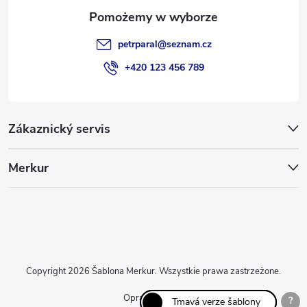
petrparal
@
seznam.cz
+420 123 456 789
Zákaznický servis
Merkur
Copyright 2026
Šablona Merkur
. Wszystkie prawa zastrzeżone.
Opracował Shoptet
?
Světlá verze šablony
Tmavá verze šablony