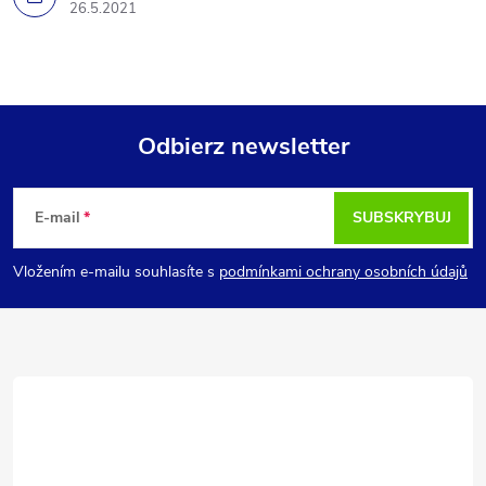
26.5.2021
Odbierz newsletter
S
E-mail
SUBSKRYBUJ
t
Vložením e-mailu souhlasíte s
podmínkami ochrany osobních údajů
o
p
k
a