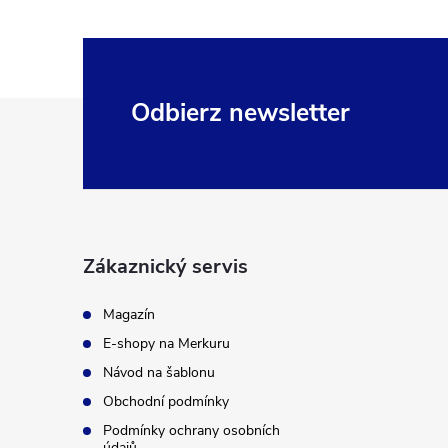
S
Odbierz newsletter
t
o
p
Zákaznický servis
k
Magazín
E-shopy na Merkuru
a
Návod na šablonu
Obchodní podmínky
Podmínky ochrany osobních
údajů