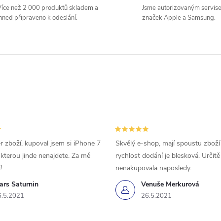
íce než 2 000 produktů skladem a
Jsme autorizovaným servis
hned připraveno k odeslání.
značek Apple a Samsung.
r zboží, kupoval jsem si iPhone 7
Skvělý e-shop, mají spoustu zboží
 kterou jinde nenajdete. Za mě
rychlost dodání je blesková. Určit
!
nenakupovala naposledy.
ars Saturnin
Venuše Merkurová
6.5.2021
26.5.2021