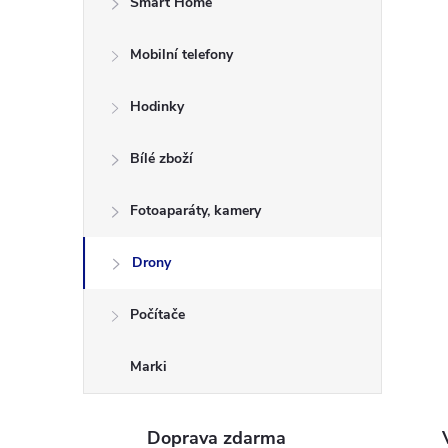
Smart Home
s
Mobilní telefony
e
Hodinky
k
b
Bílé zboží
o
Fotoaparáty, kamery
c
Drony
z
Počítače
n
Marki
y
Doprava zdarma