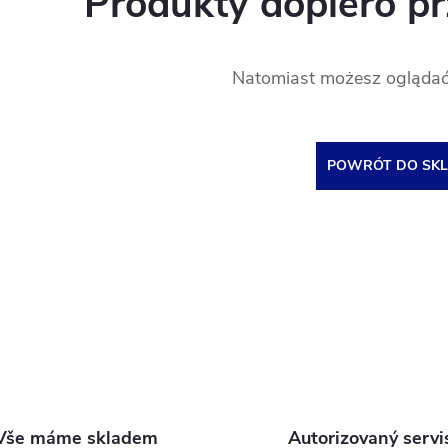
Produkty dopiero p
Natomiast możesz oglądać 
POWRÓT DO SKL
Vše máme skladem
Autorizovaný servi