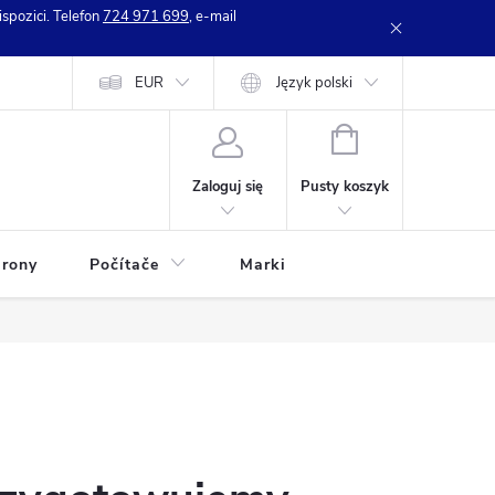
spozici. Telefon
724 971 699
, e-mail
e zboží
Kontakty
EUR
Opinie o sklepie
Język polski
KOSZYK
Pusty koszyk
Zaloguj się
rony
Počítače
Marki