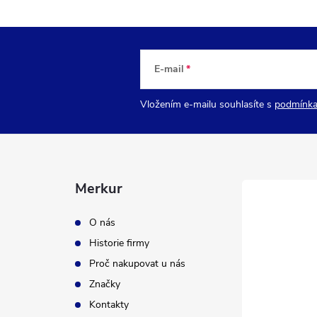
E-mail
Vložením e-mailu souhlasíte s
podmínka
Merkur
O nás
Historie firmy
Proč nakupovat u nás
Značky
Kontakty