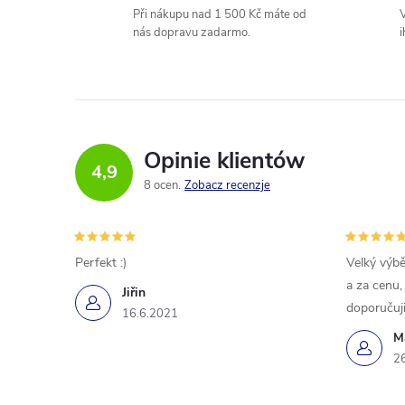
Při nákupu nad 1 500 Kč máte od
V
nás dopravu zadarmo.
i
Opinie klientów
4,9
8 ocen
Zobacz recenzje
Perfekt :)
Velký výbě
a za cenu,
Jiřin
doporučuji
16.6.2021
M
2