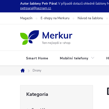
Przejść
Autor šablony Petr Páral:
V případě dotazů ohledně šablony M
petrparal@seznam.cz
.
do
treści
Magazín
E-shopy na Merkuru
Návod na šablonu
Smart Home
Mobilní telefony
H
Drony
Home
P
Pominąć
Kategoria
kategorie
a